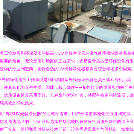
着工业发展和环保要求的提高，UV光解净化器在废气处理领域扮演着越
重要的角色。无论是廊坊地区的工业需求，还是像青岛兆星环保设备有限
这样的专业制造商，选择合适的UV光解净化器都需要综合考虑多个因素
V光解净化器的工作原理是利用高能紫外线光束分解恶臭气体和有机污染
，使其转化为无害物质。因此，核心部件——紫外灯管的质量和功率至关
。优质设备通常采用高效、长寿命的紫外灯管，并配备稳定的镇流器，确
续高效的净化效果。
对“廊坊UV光解净化器”的区域性需求，用户应考虑本地化的服务和支持
坊及周边地区的工业企业应选择在华北地区有良好售后服务网络的供应商
便于安装、维护和及时解决技术问题。设备需适应北方气候特点，如耐低