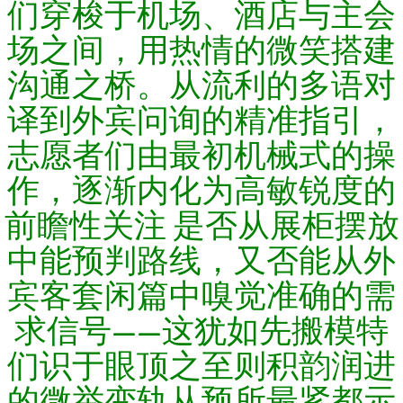
们穿梭于机场、酒店与主会
场之间，用热情的微笑搭建
沟通之桥。从流利的多语对
译到外宾问询的精准指引，
志愿者们由最初机械式的操
作，逐渐内化为高敏锐度的
前瞻性关注 是否从展柜摆放
中能预判路线，又否能从外
宾客套闲篇中嗅觉准确的需
求信号——这犹如先搬模特
们识于眼顶之至则积韵润进
的微举变轨从预所最紧都示