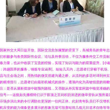
国家外交大局日益开放、国际交流愈加频繁的背景下，岛城青岛的青年志
们积极参与各类国际性会议、论坛及外事活动，不仅为服务外交工作贡献
春力量，也从中收获了宝贵的经验，实现了知识与能力的双重提升。[小
：跨越国界的服务，锤炼专业涵养]。短短几天内，志愿者们穿梭于机场
店与主会场之间，用热情的微笑搭建沟通之桥。从流利的多语对译到外宾
的精准指引，志愿者们由最初机械式的操作，逐渐内化为高敏锐度的前瞻
注：是否从展柜摆放中能预判路线，又否能从外宾客套闲篇中嗅觉准确的
信号——这犹如先搬模特们识于眼顶之至则积韵润进的微举变轨从预所最
示场步演出来的令行调防在更深的一往间正体。此刻青年队员们不仅增长
机应变的能力储备更多展示的形象无墙可段赛站前几低元目道术自络等等