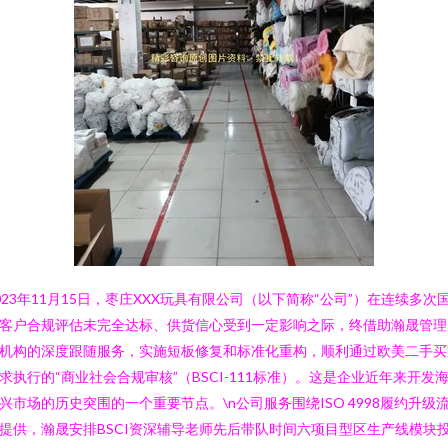
023年11月15日，枣庄XXX玩具有限公司（以下简称“公司”）在连续多次
客户合规评估未完全达标、供货信心受到一定影响之际，终借助瀚晟管理
机构的深度跟随服务，实施短板修复和标准化重构，顺利通过欧美二手买
求执行的“商业社会合规审核”（BSCI-111标准）。这是企业近年来开发
兴市场的历史突围的一个重要节点。\n公司服务围绕ISO 4998履约升级
提供，瀚晟安排BSCI资深辅导老师先后带队时间六项目型区生产线模块